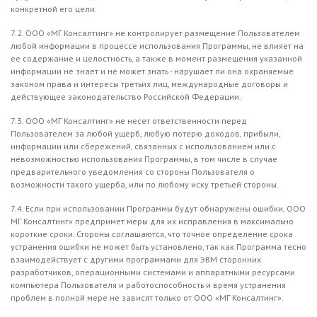
конкретной его цели.
7.2. ООО «МГ Консалтинг» не контролирует размещение Пользователем
любой информации в процессе использования Программы, не влияет на
ее содержание и целостность, а также в момент размещения указанной
информации не знает и не может знать - нарушает ли она охраняемые
законом права и интересы третьих лиц, международные договоры и
действующее законодательство Российской Федерации.
7.3. ООО «МГ Консалтинг» не несет ответственности перед
Пользователем за любой ущерб, любую потерю доходов, прибыли,
информации или сбережений, связанных с использованием или с
невозможностью использования Программы, в том числе в случае
предварительного уведомления со стороны Пользователя о
возможности такого ущерба, или по любому иску третьей стороны.
7.4. Если при использовании Программы будут обнаружены ошибки, ООО
МГ Консалтинг» предпримет меры для их исправления в максимально
короткие сроки. Стороны соглашаются, что точное определение срока
устранения ошибки не может быть установлено, так как Программа тесно
взаимодействует с другими программами для ЭВМ сторонних
разработчиков, операционными системами и аппаратными ресурсами
компьютера Пользователя и работоспособность и время устранения
проблем в полной мере не зависят только от ООО «МГ Консалтинг».