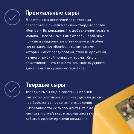
Премиальные сыры
Для истинных ценителей технологами
разработана линейка элитных твердых сортов
«Romber». Выдержанный, с добавлением козьего
молока — все эти сыры имеют свои необычные
пряные и сладковатые оттенки вкуса. Особое
место занимает «Romber с пажитником»,
который имеет сладковатый, отчасти ореховый,
немного грибной привкус и аромат. Сыр с
пажитником — это точно то, чем можно удивить
даже самых искушенных гурманов
Твердые сыры
Твердые сыры еще с советских времен
считаются элитными, а производители до сих
пор борются за право их изготовления.
Вызревание таких сыров длится от 2 до 3
месяцев, пряный вкус и аромат заставляет
забыть о долгом времени ожидания