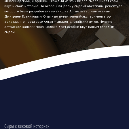
«Швейцарский», «Горный» — каждый из этих видов сыров имеет свой
вкус и свою историю. Но особенная роль у сыра «Советский», рецептура
которого была разработана именно на Алтае известным ученым
Дмитрием Граниковым. Опытным путем ученый-экспериментатор
доказал, что предгорье Алтая — аналог альпийских лугов. Именно
алтайское «альпийское» молоко дает особый вкус нашим твердым
сырам
Сыры с вековой историей